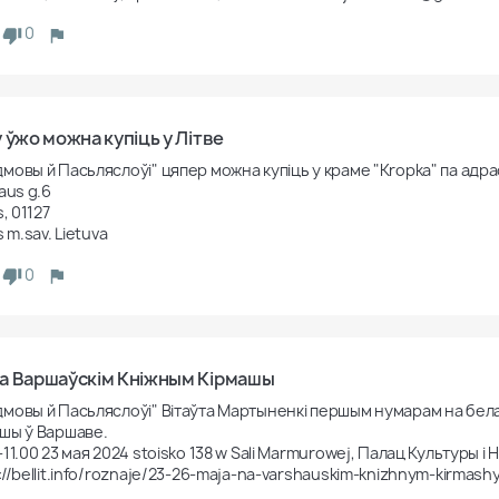
0
у ўжо можна купіць у Літве
мовы й Пасьляслоўі" цяпер можна купіць у краме "Kropka" па адрас
aus g.6

s, 01127

s m.sav. Lietuva
0
а Варшаўскім Кніжным Кірмашы
мовы й Пасьляслоўі" Вітаўта Мартыненкі першым нумарам на бел
шы ў Варшаве.

-11.00 23 мая 2024 stoisko 138 w Sali Marmurowej, Палац Культуры і На
://bellit.info/roznaje/23-26-maja-na-varshauskim-knizhnym-kirmash