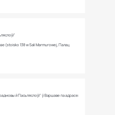
ляслоўі"

 (stoisko 138 w Sali Marmurowej, Палац 
"Прадмовы й Пасьляслоўі" ў Варшаве па адрасе: 