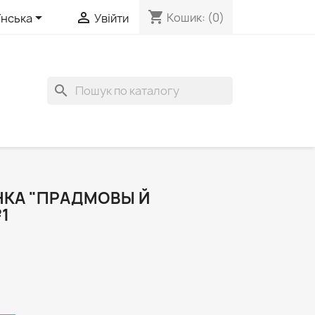
shopping_cart


Кошик:
(0)
їнська
Увійти
search
НКА "ПРАДМОВЫ Й
1