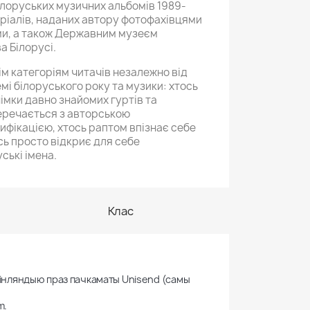
ілоруських музичних альбомів 1989-
ріалів, наданих автору фотофахівцями
ми, а також Державним музеєм
а Білорусі.
ім категоріям читачів незалежно від
темі білоруського року та музики: хтось
імки давно знайомих гуртів та
перечається з авторською
ифікацією, хтось раптом впізнає себе
сь просто відкриє для себе
ські імена.
Клас
 Фінляндыю праз пачкаматы Unisend (самы 
m.