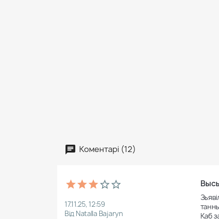
Коментарі (12)
Высы
Зьяві
17.11.25, 12:59
танны
Від Natalla Bajaryn
Каб з