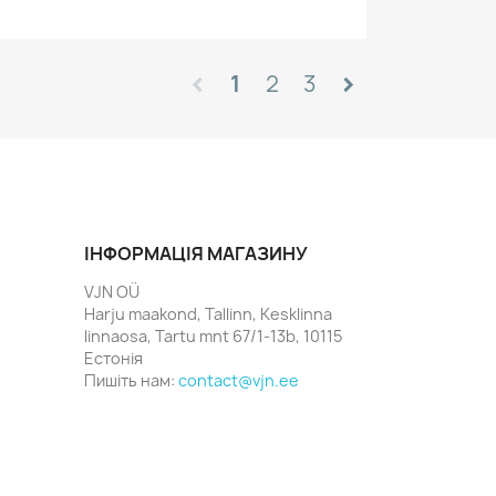
1
2
3
chevron_left
chevron_right
ІНФОРМАЦІЯ МАГАЗИНУ
VJN OÜ
Harju maakond, Tallinn, Kesklinna
linnaosa, Tartu mnt 67/1-13b, 10115
Естонія
Пишіть нам:
contact@vjn.ee