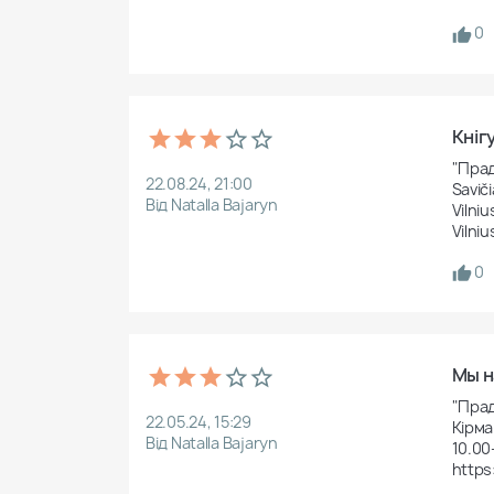
0
Кніг
"Прад
22.08.24, 21:00
Saviči
Від Natalla Bajaryn
Vilniu
Vilniu
0
Мы н
"Прад
22.05.24, 15:29
Кірма
Від Natalla Bajaryn
10.00
https