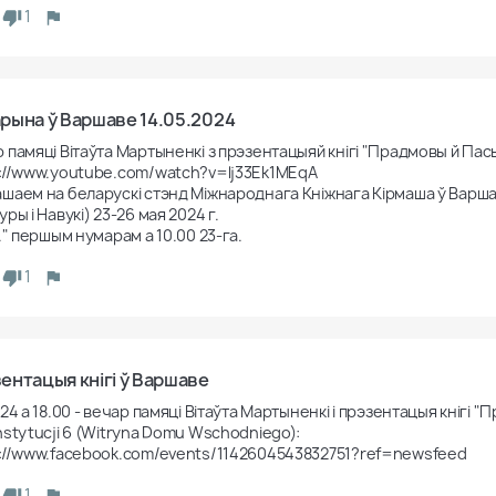
1
рына ў Варшаве 14.05.2024
 памяці Вітаўта Мартыненкі з прэзентацыяй кнігі "Прадмовы й Пась
://www.youtube.com/watch?v=lj33Ek1MEqA

шаем на беларускі стэнд Міжнароднага Кніжнага Кірмаша ў Варшаве
ры і Навукі) 23-26 мая 2024 г.

П." першым нумарам а 10.00 23-га.
1
ентацыя кнігі ў Варшаве
.24 а 18.00 - вечар памяці Вітаўта Мартыненкі і прэзентацыя кнігі 
nstytucji 6 (Witryna Domu Wschodniego):

://www.facebook.com/events/1142604543832751?ref=newsfeed
1