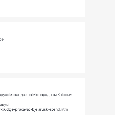
е:

арускім стэндзе на Міжнародным Кніжным 
вукі.

y-budzje-pracavac-bjelaruski-stend.html