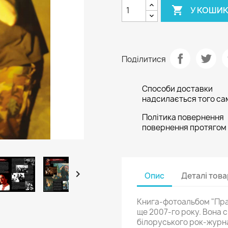

У КОШИ
Поділитися
Способи доставки
надсилається того сам
Політика повернення
повернення протягом 

Опис
Деталі тов
Книга-фотоальбом "Прад
ще 2007-го року. Вона 
білоруського рок-журн