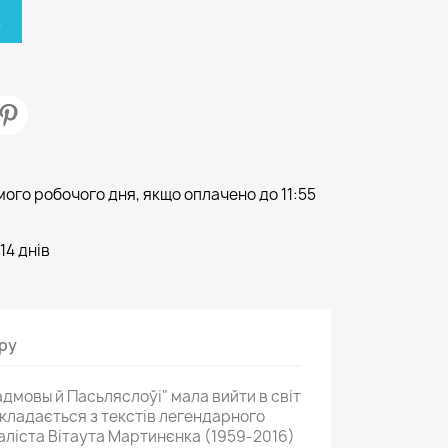
К
ого робочого дня, якщо оплачено до 11:55
14 днів
ару
мовы й Пасьляслоўі" мала вийти в світ
складається з текстів легендарного
аліста Вітаута Мартинєнка (1959-2016)