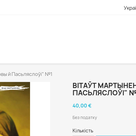
Укра
вы й Пасьляслоўі" №1
ВІТАЎТ МАРТЫНЕ
ПАСЬЛЯСЛОЎІ" №
40,00 €
Без податку
Кількість