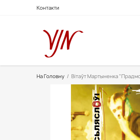
Контакти
На Головну
Вітаўт Мартыненка "Прадмо