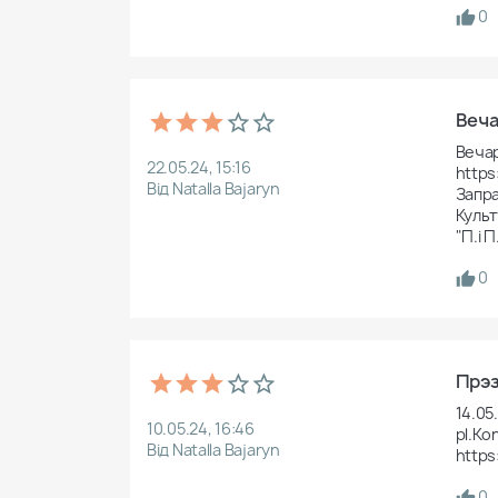
0
Веча
Вечар
22.05.24, 15:16
https
Від Natalla Bajaryn
Запра
Культу
"П.і 
0
Прэз
14.05
10.05.24, 16:46
pl.Ko
Від Natalla Bajaryn
https
0